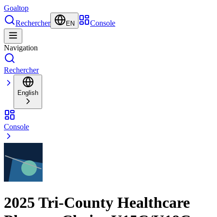
Goal
top
Rechercher
Console
EN
Navigation
Rechercher
English
Console
2025 Tri-County Healthcare