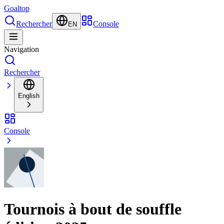
Goal
top
Rechercher
Console
EN
Navigation
Rechercher
English
Console
Tournois à bout de souffle