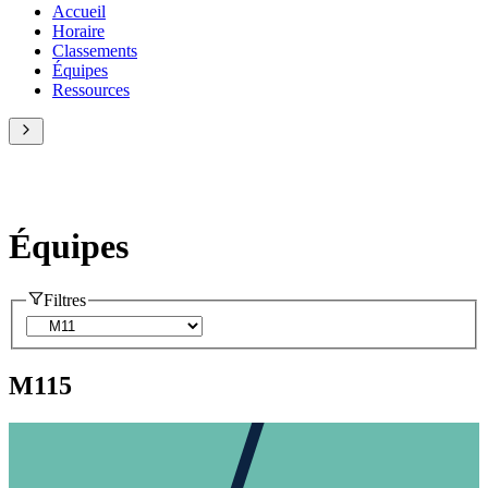
Accueil
Horaire
Classements
Équipes
Ressources
Équipes
Filtres
M11
5