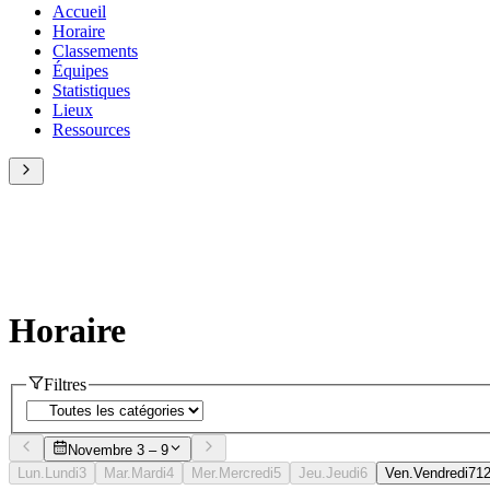
Accueil
Horaire
Classements
Équipes
Statistiques
Lieux
Ressources
Horaire
Filtres
Novembre 3 – 9
Lun.
Lundi
3
Mar.
Mardi
4
Mer.
Mercredi
5
Jeu.
Jeudi
6
Ven.
Vendredi
7
1