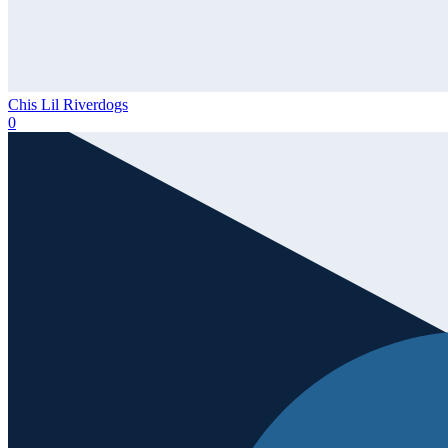
Chis Lil Riverdogs
0