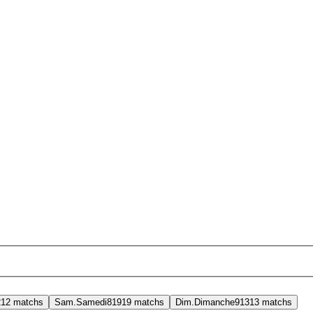
2
12
matchs
Sam.
Samedi
8
19
19
matchs
Dim.
Dimanche
9
13
13
matchs