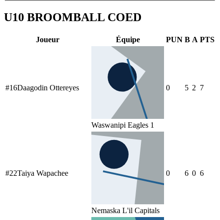
U10 BROOMBALL COED
Joueur
Équipe
PUN
B
A
PTS
#
16
Daagodin Ottereyes
0
5
2
7
Waswanipi Eagles 1
#
22
Taiya Wapachee
0
6
0
6
Nemaska L'il Capitals