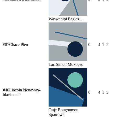
Waswanipi Eagles 1
#
87
Chace Pien
0
4
1
5
Lac Simon Mokocec
#
40
Lincoln Nottaway-
0
4
1
5
blacksmith
Ouje Bougoumou
Sparrows