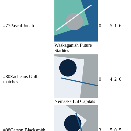
#
77
Pascal Jonah
0
5
1
6
Waskaganish Future
Starlites
#
80
Zacheaus Gull-
0
4
2
6
matches
Nemaska L'il Capitals
#
88
Carson Blacksmith
3
5
0
5