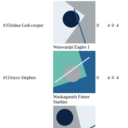
#
35
Jolina Gull-cooper
0
4
0
4
Waswanipi Eagles 1
#
11
Joyce Stephen
0
4
0
4
Waskaganish Future
Starlites