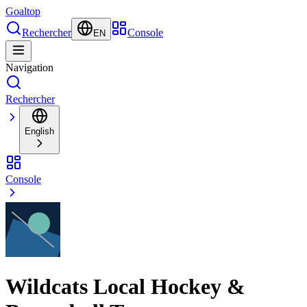
Goal
top
Rechercher
Console
EN
Navigation
Rechercher
English
Console
Wildcats Local Hockey &