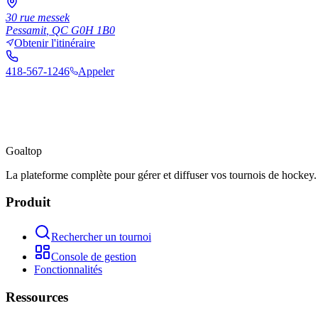
30 rue messek
Pessamit
,
QC
G0H 1B0
Obtenir l'itinéraire
418-567-1246
Appeler
Goal
top
La plateforme complète pour gérer et diffuser vos tournois de hockey.
Produit
Rechercher un tournoi
Console de gestion
Fonctionnalités
Ressources