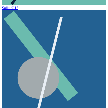
Salluit
U13