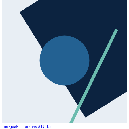
Inukjuak Thunders #1
U13