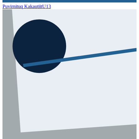
Puvirnituq Kakautiit
U13