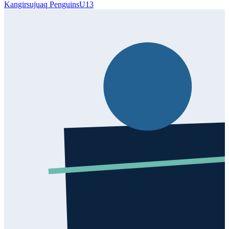
Kangirsujuaq Penguins
U13