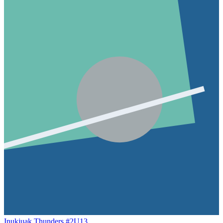
Inukjuak Thunders #2
U13