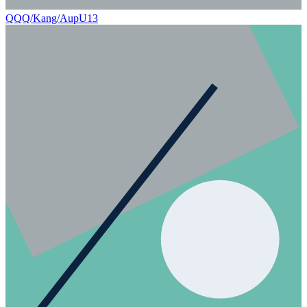
QQQ/Kang/Aup
U13