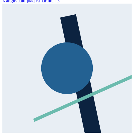
Kangirsualujjuaq Amaruit
U13