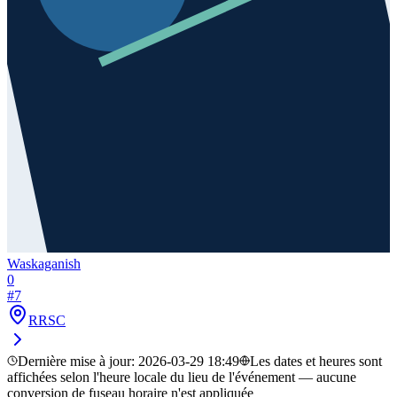
Waskaganish
0
#
7
RRSC
Dernière mise à jour
:
2026-03-29 18:49
Les dates et heures sont
affichées selon l'heure locale du lieu de l'événement — aucune
conversion de fuseau horaire n'est appliquée