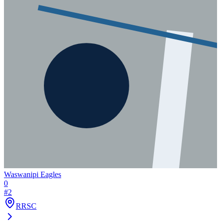
Waswanipi Eagles
0
#
2
RRSC