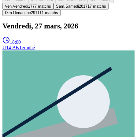
Ven.
Vendredi
27
7
7
matchs
Sam.
Samedi
28
17
17
matchs
Dim.
Dimanche
29
11
11
matchs
Vendredi, 27 mars, 2026
18:00
U14 BB
Terminé