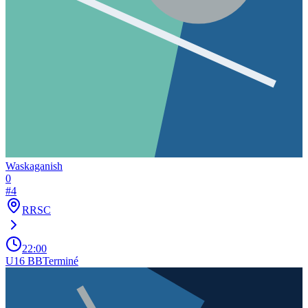
Waskaganish
0
#
4
RRSC
22:00
U16 BB
Terminé