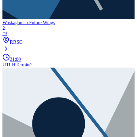
Waskaganish Future Wings
2
#
3
RRSC
21:00
U11 H
Terminé