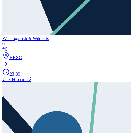
Waskaganish Jr Wildcats
0
#
6
RRSC
23:30
U18 H
Terminé