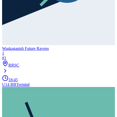
Waskaganish Future Ravens
1
#
1
RRSC
18:45
U14 BB
Terminé