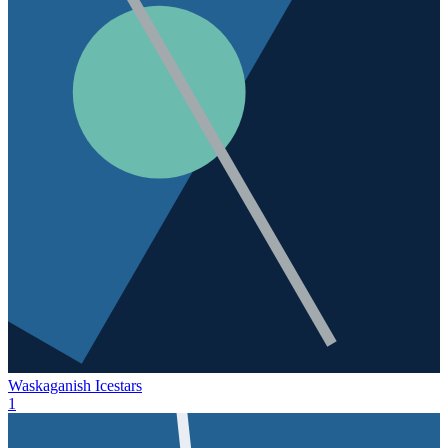
Waskaganish Icestars
1