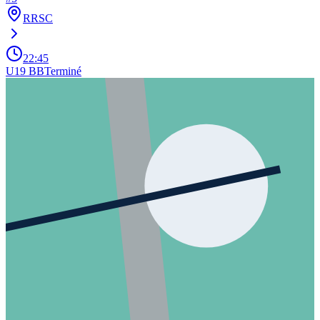
RRSC
22:45
U19 BB
Terminé