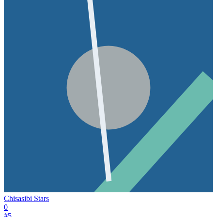
Chisasibi Stars
0
#
5