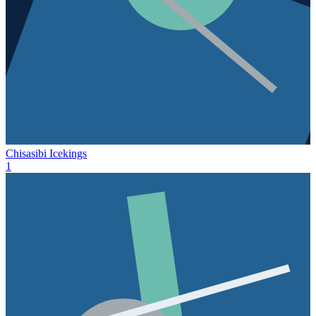
Chisasibi Icekings
1