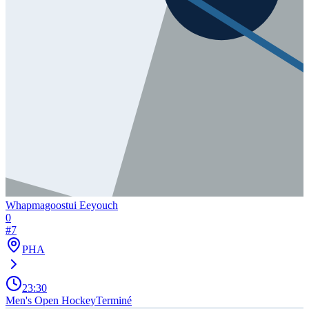
Whapmagoostui Eeyouch
0
#
7
PHA
23:30
Men's Open Hockey
Terminé