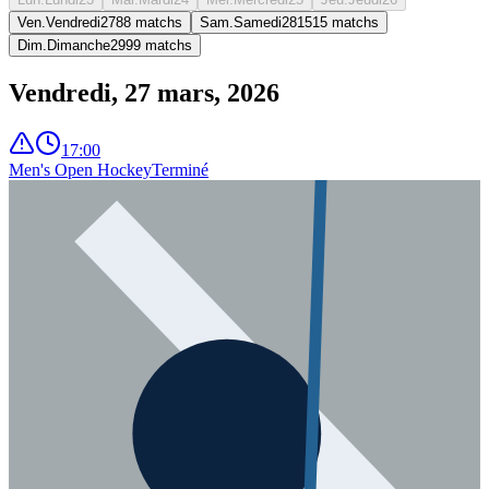
Ven.
Vendredi
27
8
8
matchs
Sam.
Samedi
28
15
15
matchs
Dim.
Dimanche
29
9
9
matchs
Vendredi, 27 mars, 2026
17:00
Men's Open Hockey
Terminé