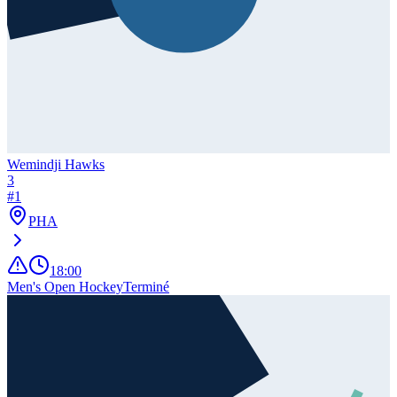
Wemindji Hawks
3
#
1
PHA
18:00
Men's Open Hockey
Terminé