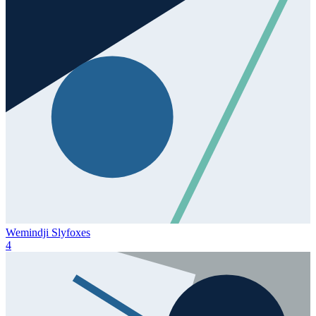
Wemindji Slyfoxes
4