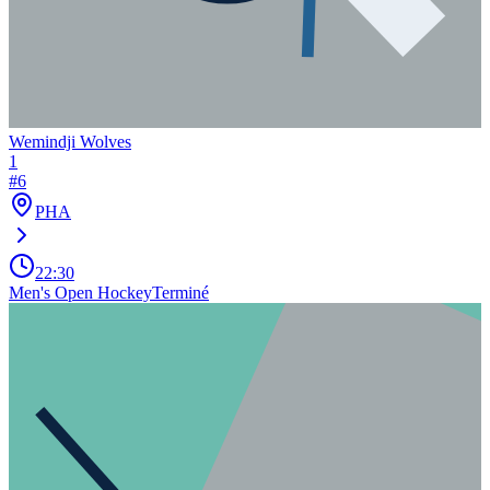
Wemindji Wolves
1
#
6
PHA
22:30
Men's Open Hockey
Terminé