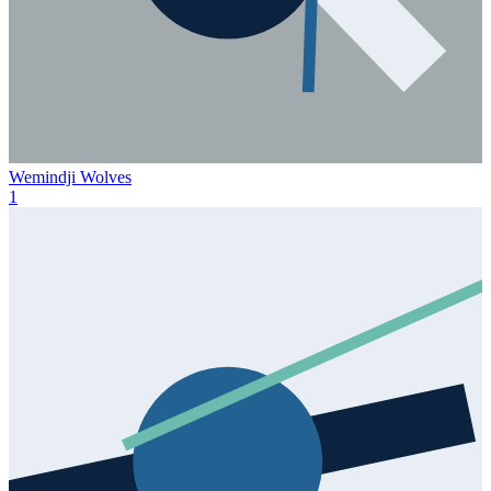
Wemindji Wolves
1