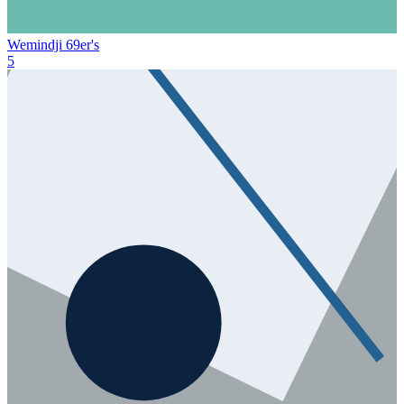
Wemindji 69er's
5