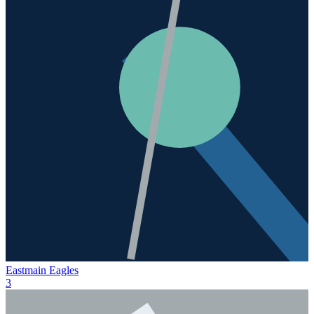
Eastmain Eagles
3