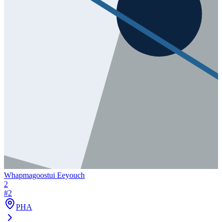
Whapmagoostui Eeyouch
2
#
2
PHA