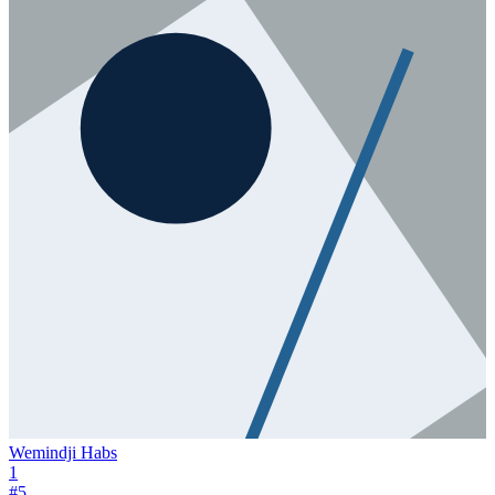
Wemindji Habs
1
#
5