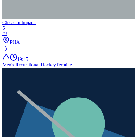
Chisasibi Impacts
5
#
3
PHA
19:45
Men's Recreational Hockey
Terminé