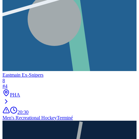
Eastmain Ex-Snipers
8
#
4
PHA
20:30
Men's Recreational Hockey
Terminé