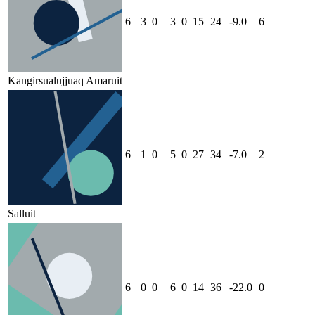
6
3
0
3
0
15
24
-9.0
6
Kangirsualujjuaq Amaruit
6
1
0
5
0
27
34
-7.0
2
Salluit
6
0
0
6
0
14
36
-22.0
0