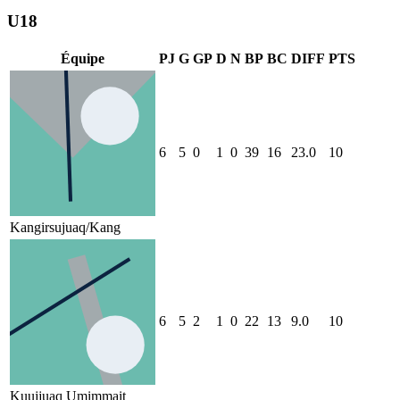
U18
Équipe
PJ
G
GP
D
N
BP
BC
DIFF
PTS
6
5
0
1
0
39
16
23.0
10
Kangirsujuaq/Kang
6
5
2
1
0
22
13
9.0
10
Kuujjuaq Umimmait