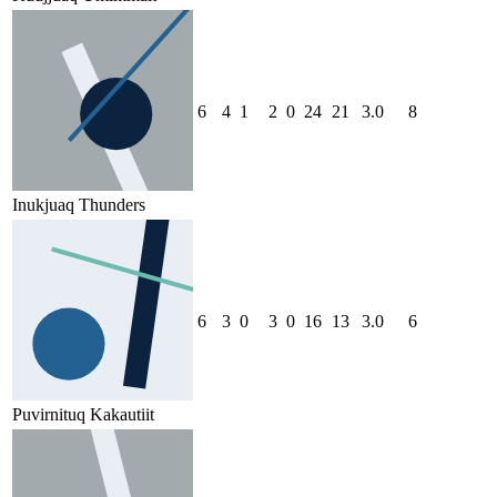
6
4
1
2
0
24
21
3.0
8
Inukjuaq Thunders
6
3
0
3
0
16
13
3.0
6
Puvirnituq Kakautiit