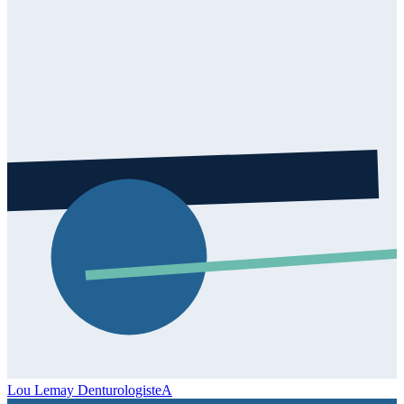
Lou Lemay Denturologiste
A