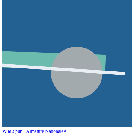
Wud's pub - Armature Nationale
A