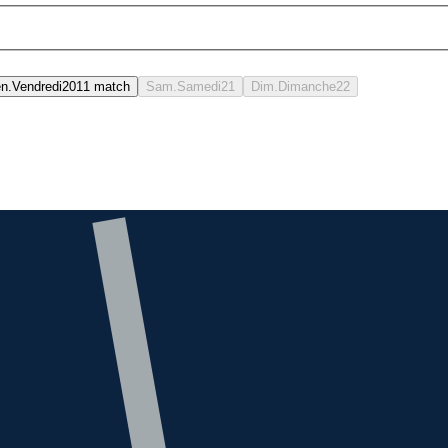
n.
Vendredi
20
1
1
match
Sam.
Samedi
21
Dim.
Dimanche
22