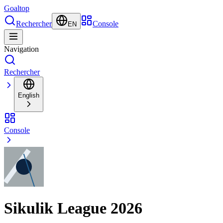
Goal
top
Rechercher
Console
EN
Navigation
Rechercher
English
Console
Sikulik League 2026