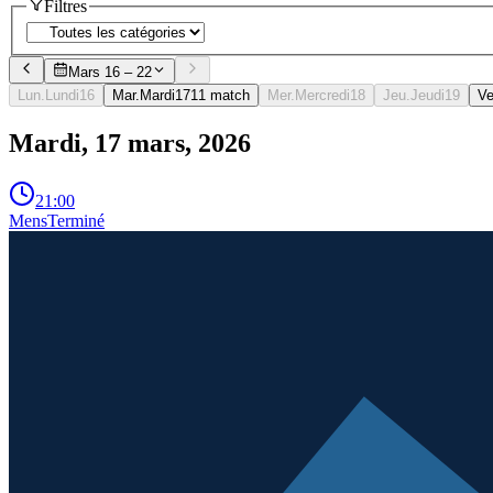
Filtres
Mars 16 – 22
Lun.
Lundi
16
Mar.
Mardi
17
1
1
match
Mer.
Mercredi
18
Jeu.
Jeudi
19
Ve
Mardi, 17 mars, 2026
21:00
Mens
Terminé