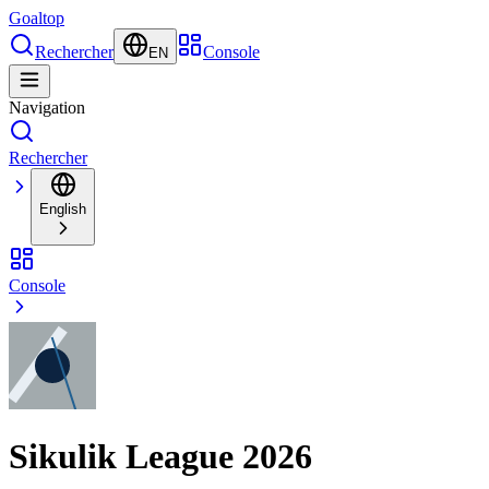
Goal
top
Rechercher
Console
EN
Navigation
Rechercher
English
Console
Sikulik League 2026