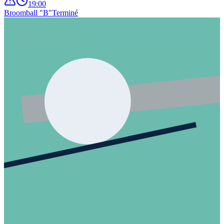
19:00
Broomball "B"
Terminé