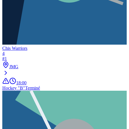
Chis Warriors
4
#
1
JMG
18:00
Hockey "B"
Terminé