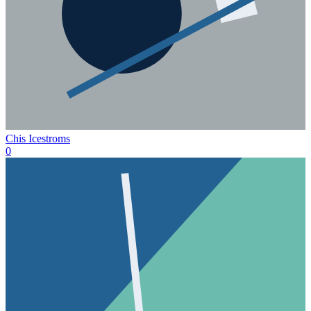
Chis Icestroms
0