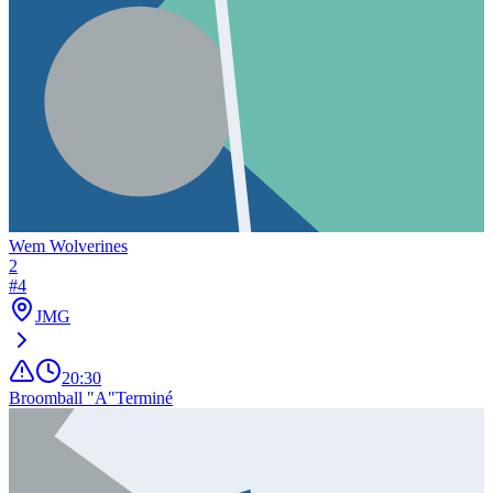
Wem Wolverines
2
#
4
JMG
20:30
Broomball "A"
Terminé