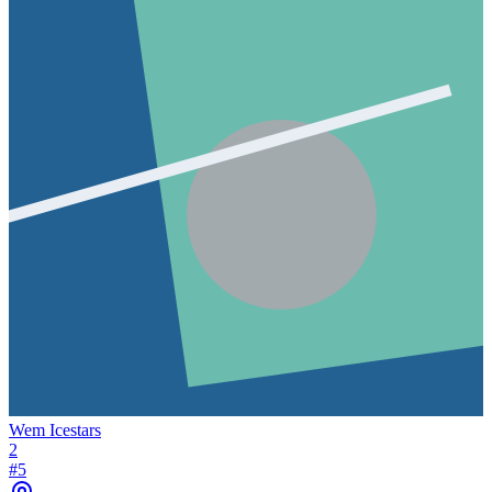
Wem Icestars
2
#
5