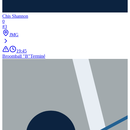
Chis Shannon
0
#
3
JMG
19:45
Broomball "B"
Terminé