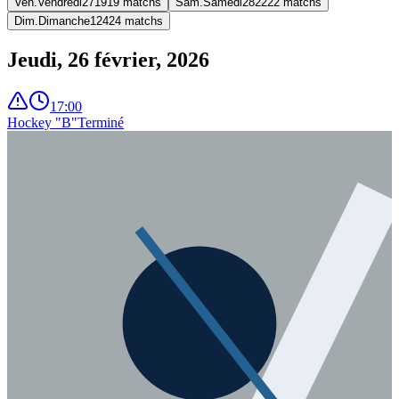
Ven.
Vendredi
27
19
19
matchs
Sam.
Samedi
28
22
22
matchs
Dim.
Dimanche
1
24
24
matchs
Jeudi, 26 février, 2026
17:00
Hockey "B"
Terminé