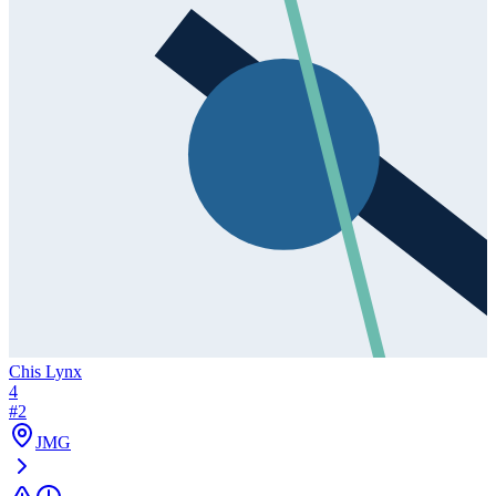
Chis Lynx
4
#
2
JMG