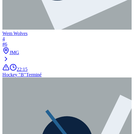
Wem Wolves
4
#
6
JMG
22:15
Hockey "B"
Terminé