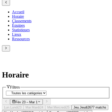
Accueil
Horaire
Classements
Équipes
Statistiques
Lieux
Ressources
Horaire
Filtres
Fév 23 – Mar 1
Lun.
Lundi
23
Mar.
Mardi
24
Mer.
Mercredi
25
Jeu.
Jeudi
26
7
7
matchs