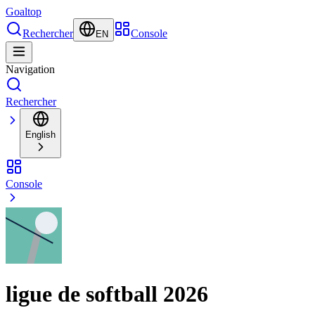
Goal
top
Rechercher
Console
EN
Navigation
Rechercher
English
Console
ligue de softball 2026