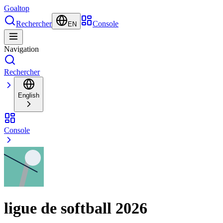
Goal
top
Rechercher
Console
EN
Navigation
Rechercher
English
Console
ligue de softball 2026