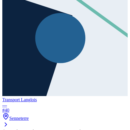
Transport Langlois
—
#
40
Senneterre