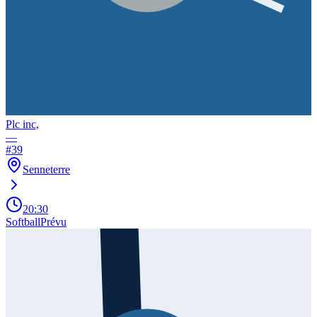
Plc inc,
—
#
39
Senneterre
20:30
Softball
Prévu