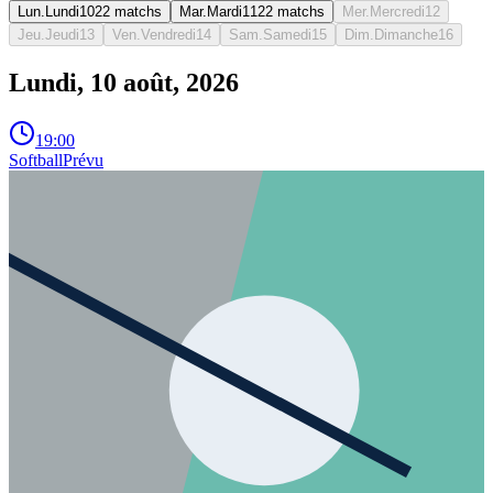
Lun.
Lundi
10
2
2
matchs
Mar.
Mardi
11
2
2
matchs
Mer.
Mercredi
12
Jeu.
Jeudi
13
Ven.
Vendredi
14
Sam.
Samedi
15
Dim.
Dimanche
16
Lundi, 10 août, 2026
19:00
Softball
Prévu